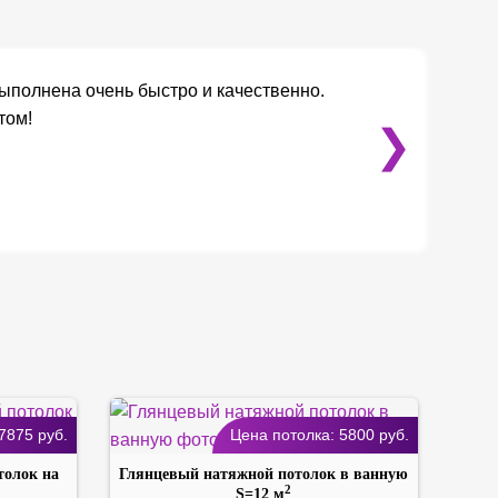
ыполнена очень быстро и качественно.
том!
❯
7875
руб.
Цена потолка:
5800
руб.
толок на
Глянцевый натяжной потолок в ванную
2
S=12 м