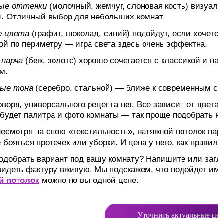
ые оттенки
(молочный, жемчуг, слоновая кость) визу
и. Отличный выбор для небольших комнат.
е цвета
(графит, шоколад, синий) подойдут, если хочетс
ой по периметру — игра света здесь очень эффектна.
 парча
(беж, золото) хорошо сочетается с классикой и 
м.
ные тона
(серебро, стальной) — ближе к современным с
оворя, универсального рецепта нет. Все зависит от цвета
 будет палитра и фото комнаты — так проще подобрать 
несмотря на свою «текстильность», натяжной потолок па
 бояться протечек или уборки. И цена у него, как правил
одобрать вариант под вашу комнату? Напишите или загл
идеть фактуру вживую. Мы подскажем, что подойдет и
й потолок
можно по выгодной цене.
Уточнить актуальные ц