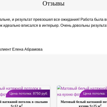
Отзывы
альне, и результат превзошел все ожидания! Работа была в
к идеально вписался в интерьер. Очень довольны результа
Цена потолка:
8750
руб.
Цена потолка:
 натяжной потолок в спальню
Матовый белый натяжной по
2
2
S=12 м
кухню S=25 м