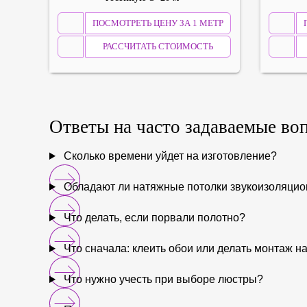
ПОСМОТРЕТЬ ЦЕНУ ЗА 1 МЕТР
РАССЧИТАТЬ СТОИМОСТЬ
Ответы на
часто задаваемые
во
Сколько времени уйдет на изготовление?
Обладают ли натяжные потолки звукоизоляци
Что делать, если порвали полотно?
Что сначала: клеить обои или делать монтаж н
Что нужно учесть при выборе люстры?