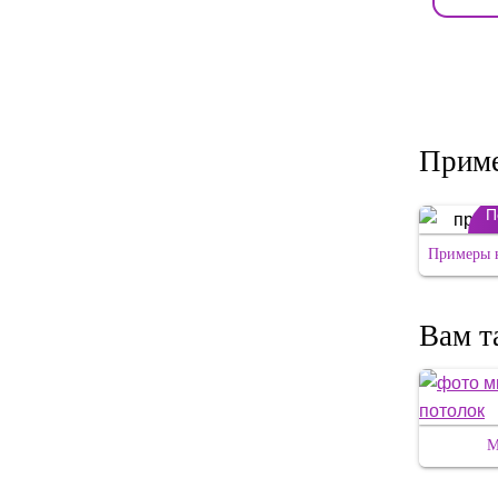
Приме
П
Примеры н
Вам т
М