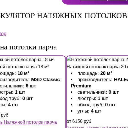
КУЛЯТОР НАТЯЖНЫХ ПОТОЛКОВ
тор
на потолки парча
й потолок парча 18 м²
Натяжной потолок парча 20 
лощадь:
18 м²
площадь:
20 м²
оизводитель:
MSD Classic
производитель:
HALE
етильники:
6 шт
Premium
юстры:
1 шт
светильники:
0 шт
ход труб:
0 шт
люстры:
1 шт
лы:
4 шт
обход труб:
0 шт
углы:
4 шт
руб
от
6150
руб
ть Натяжной потолок парча