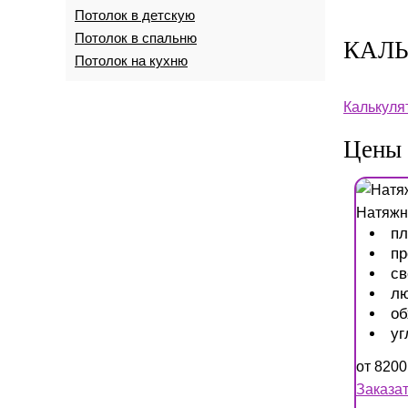
Потолок в детскую
Потолок в спальню
КАЛЬ
Потолок на кухню
Калькуля
Цены 
Натяжно
п
пр
св
л
об
уг
от
8200
Заказа