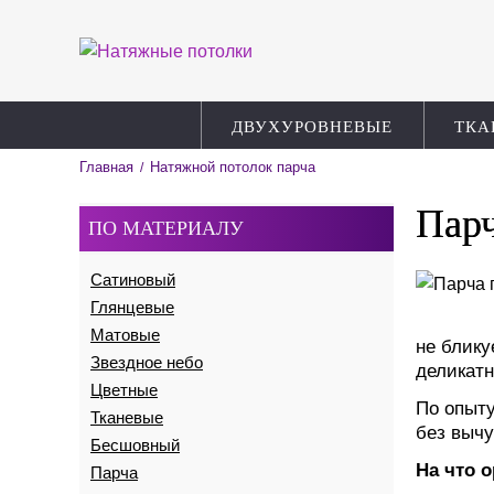
ДВУХУРОВНЕВЫЕ
ТКА
Главная
Натяжной потолок парча
/
Парч
ПО МАТЕРИАЛУ
Сатиновый
Глянцевые
Матовые
не блику
Звездное небо
деликатн
Цветные
По опыту
Тканевые
без вычу
Бесшовный
На что 
Парча