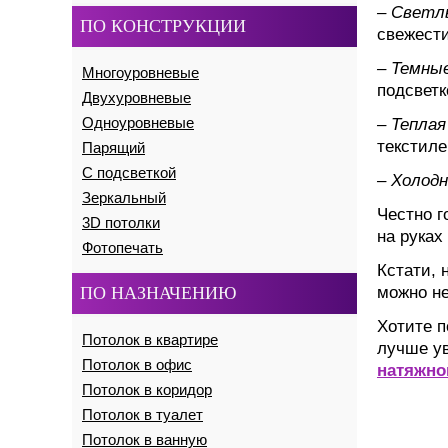
– Светл
ПО КОНСТРУКЦИИ
свежест
– Темны
Многоуровневые
подсветк
Двухуровневые
Одноуровневые
– Теплая
текстиле
Парящий
С подсветкой
– Холод
Зеркальный
Честно г
3D потолки
на руках
Фотопечать
Кстати, 
ПО НАЗНАЧЕНИЮ
можно не
Хотите п
Потолок в квартире
лучше ув
Потолок в офис
натяжно
Потолок в коридор
Потолок в туалет
Потолок в ванную