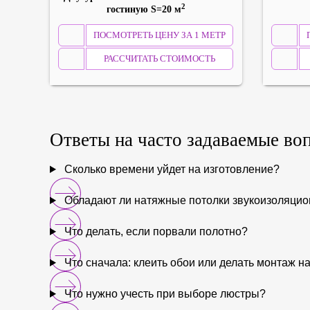
2
гостиную S=20 м
ПОСМОТРЕТЬ ЦЕНУ ЗА 1 МЕТР
РАССЧИТАТЬ СТОИМОСТЬ
Ответы на
часто задаваемые
во
Сколько времени уйдет на изготовление?
Обладают ли натяжные потолки звукоизоляци
Что делать, если порвали полотно?
Что сначала: клеить обои или делать монтаж н
Что нужно учесть при выборе люстры?