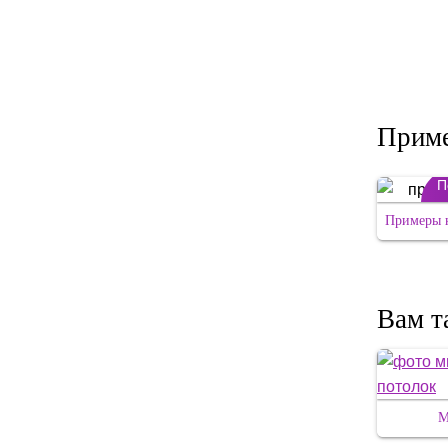
Приме
П
Примеры н
Вам т
М