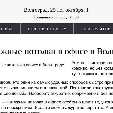
Волгоград, 25 лет октября, 1
Ежедневно c 8:00 до 20:00
НЕВЫЕ
ПОДБОР ПО ЦВЕТУ
КАЛЬКУЛЯТОР
жные потолки в офисе в Вол
Ремонт— история по
красиво, но без кос
тут натяжные потолк
оворя, это один из самых удобных способов быстро при
к с выравниванием и шпаклевкой. Поставили конструкц
е «дешевый». Наоборот: аккуратно, современно и без пе
 — натяжные потолки в офисе особенно ценят те, у ког
на перекрытиях. Все это можно аккуратно спрятать. А е