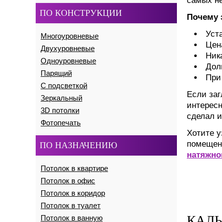
самых н
ПО КОНСТРУКЦИИ
Почему 
Уст
Многоуровневые
Цен
Двухуровневые
Ник
Одноуровневые
Дол
Парящий
При
С подсветкой
Если заг
Зеркальный
интересн
3D потолки
сделал и
Фотопечать
Хотите у
помещени
ПО НАЗНАЧЕНИЮ
натяжно
Потолок в квартире
Потолок в офис
Потолок в коридор
Потолок в туалет
КАЛЬ
Потолок в ванную