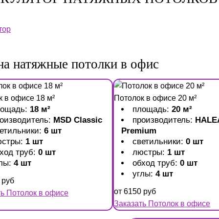
тор
на натяжные потолки в офис
 в офисе 18 м²
Потолок в офисе 20 м²
лощадь:
18 м²
площадь:
20 м²
оизводитель:
MSD Classic
производитель:
HALE
етильники:
6 шт
Premium
юстры:
1 шт
светильники:
0 шт
ход труб:
0 шт
люстры:
1 шт
лы:
4 шт
обход труб:
0 шт
углы:
4 шт
руб
от
6150
руб
ть Потолок в офисе
Заказать Потолок в офисе