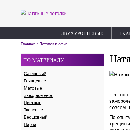
ДВУХУРОВНЕВЫЕ
ТКА
Главная
Потолок в офис
/
Натя
ПО МАТЕРИАЛУ
Сатиновый
Глянцевые
Матовые
Честно г
Звездное небо
замороче
Цветные
совсем н
Тканевые
Бесшовный
По опыту
трещины 
Парча