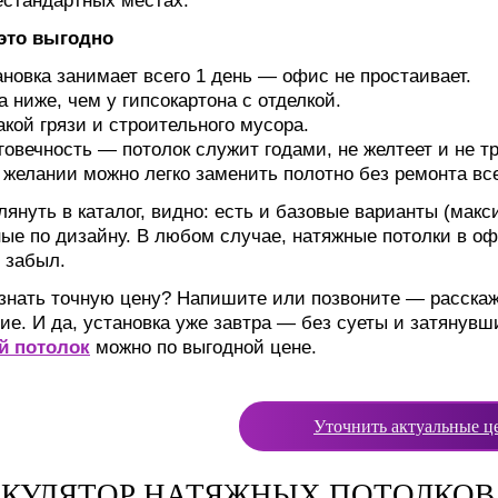
естандартных местах.
это выгодно
ановка занимает всего 1 день — офис не простаивает.
а ниже, чем у гипсокартона с отделкой.
акой грязи и строительного мусора.
говечность — потолок служит годами, не желтеет и не тр
 желании можно легко заменить полотно без ремонта вс
лянуть в каталог, видно: есть и базовые варианты (ма
ые по дизайну. В любом случае, натяжные потолки в оф
 забыл.
знать точную цену? Напишите или позвоните — расскаж
е. И да, установка уже завтра — без суеты и затянув
й потолок
можно по выгодной цене.
Уточнить актуальные ц
КУЛЯТОР НАТЯЖНЫХ ПОТОЛКОВ