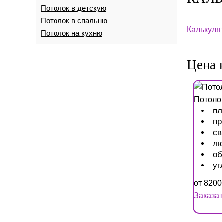
Потолок в детскую
Потолок в спальню
Калькуля
Потолок на кухню
Цена 
Потолок
п
пр
св
л
об
уг
от
8200
Заказа